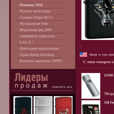
Новинки 2010
Чехлы и аксессуары
Газовые (Zippo BLU)
Музыкальная тема
Модельный ряд 2009
Серебряные зажигалки
S A L E !
т...
Новогоднее предложение
Серия Harley Davidson
Каталоги зажигалок ZIPPO
С этим товаром 
12150
784 р
51R Fir