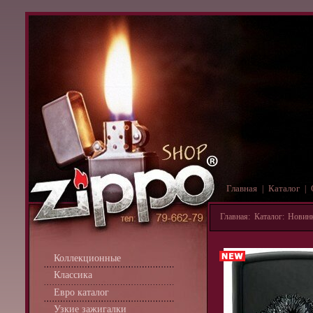
Главная
Каталог
|
|
Главная
:
Каталог
:
Новин
Коллекционные
Классика
Евро каталог
Узкие зажигалки