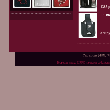
1385 
LPTBK
870 р
Торговая марка ZIPPO является собствен