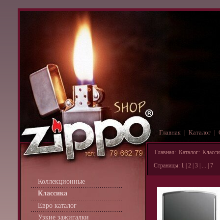
Главная
Каталог
|
|
Главная
:
Каталог
:
Класси
Страницы:
1
|
2
|
3
| ... |
7
Коллекционные
Классика
Евро каталог
Узкие зажигалки