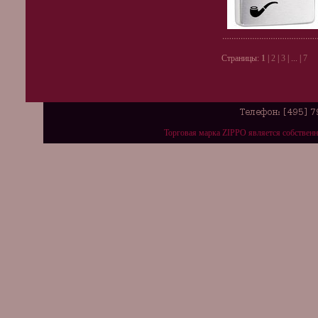
Страницы:
1
|
2
|
3
| ... |
7
Торговая марка ZIPPO является собствен