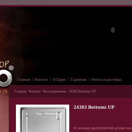
Главная
Каталог
О Zippo
Гарантия
Оплата и доставка
|
|
|
|
Главная
:
Каталог
:
Коллекционные
:
24383 Bottomz UP
24383 Bottomz UP
В течение десятилетий штамп на 