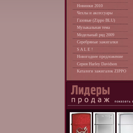
Новинки 2010
Чехлы и аксессуары
Газовые (Zippo BLU)
Музыкальная тема
Модельный ряд 2009
Серебряные зажигалки
S A L E !
Новогоднее предложение
Серия Harley Davidson
Каталоги зажигалок ZIPPO