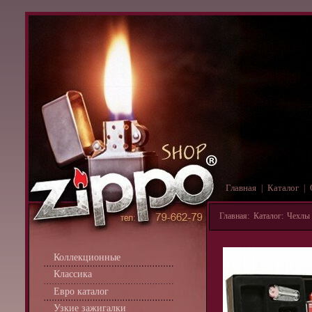
Главная
Каталог
|
|
Главная
:
Каталог
:
Чехлы 
Коллекционные
Классика
Евро каталог
Узкие зажигалки