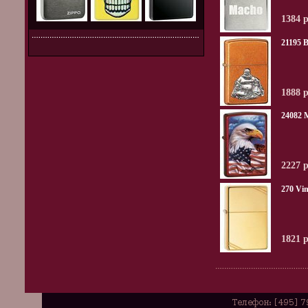
1384 
21195 
1888 
24082 
2227 
270 Vi
1821 