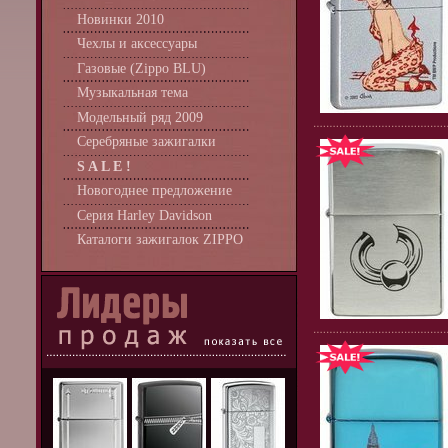
Новинки 2010
Чехлы и аксессуары
Газовые (Zippo BLU)
Музыкальная тема
Модельный ряд 2009
Серебряные зажигалки
S A L E !
Новогоднее предложение
Серия Harley Davidson
Каталоги зажигалок ZIPPO