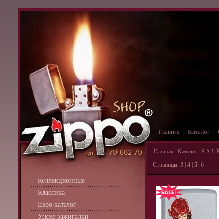
Главная
Каталог
|
|
Главная
:
Каталог
:
S A L E
Страницы:
3
|
4
|
5
|
6
Коллекционные
Классика
Евро каталог
Узкие зажигалки