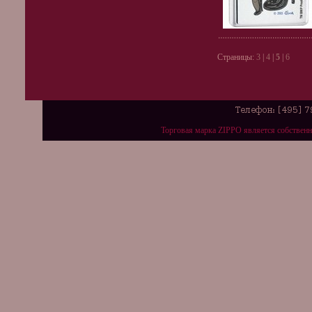
Страницы:
3
|
4
|
5
|
6
Торговая марка ZIPPO является собствен