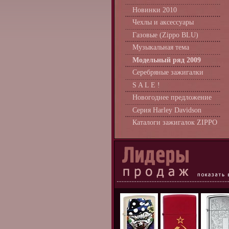
Новинки 2010
Чехлы и аксессуары
Газовые (Zippo BLU)
Музыкальная тема
Модельный ряд 2009
Серебряные зажигалки
S A L E !
Новогоднее предложение
Серия Harley Davidson
Каталоги зажигалок ZIPPO