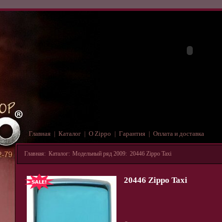
Главная
Каталог
О Zippo
Гарантия
Оплата и доставка
|
|
|
|
Главная
:
Каталог
:
Модельный ряд 2009
:
20446 Zippo Taxi
20446 Zippo Taxi