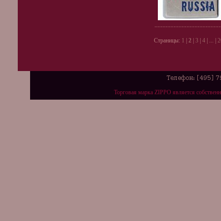
Страницы:
1
|
2
|
3
|
4
| ... |
2
Торговая марка ZIPPO является собствен