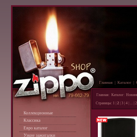
Главная
Каталог
|
|
Главная
:
Каталог
:
Новин
Страницы:
1
|
2
|
3
|
4
| ... |
2
Коллекционные
Классика
Евро каталог
Узкие зажигалки