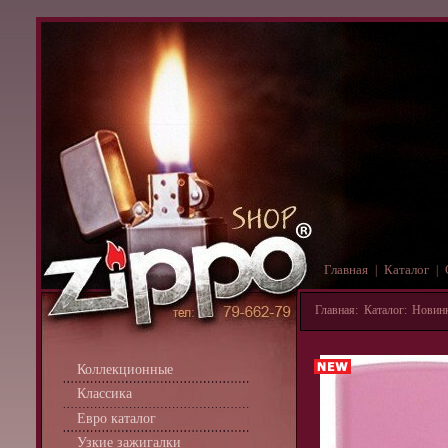
Главная
Каталог
|
|
Главная
:
Каталог
:
Новин
Коллекционные
Классика
Евро каталог
Узкие зажигалки