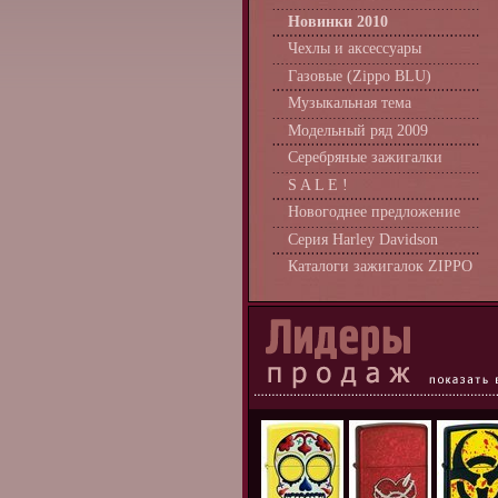
Новинки 2010
Чехлы и аксессуары
Газовые (Zippo BLU)
Музыкальная тема
Модельный ряд 2009
Серебряные зажигалки
S A L E !
Новогоднее предложение
Серия Harley Davidson
Каталоги зажигалок ZIPPO