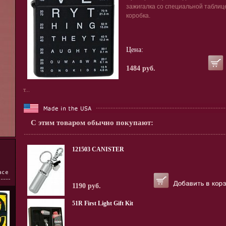
зажигалка со специальной таблиц
коробка.
Цена:
1484 руб.
т...
С этим товаром обычно покупают:
121503 CANISTER
1190 руб.
51R First Light Gift Kit