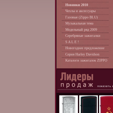
Новинки 2010
Чехлы и аксессуары
Газовые (Zippo BLU)
Музыкальная тема
Модельный ряд 2009
Серебряные зажигалки
S A L E !
Новогоднее предложение
Серия Harley Davidson
Каталоги зажигалок ZIPPO