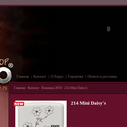
Главная
Каталог
О Zippo
Гарантия
Оплата и доставка
|
|
|
|
Главная
:
Каталог
:
Новинки 2010
:
214 Mini Daisy's
214 Mini Daisy's