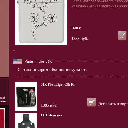
Белая матовая зажигалка с изобр
Упаковка - черная картонная коро
Цена:
1833 руб.
т...
С этим товаром обычно покупают:
51R First Light Gift Kit
1385 руб.
LPTBK чехол