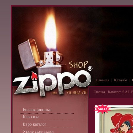
Главная
Каталог
|
|
Главная
:
Каталог
:
S A L E
Коллекционные
Классика
Евро каталог
Узкие зажигалки