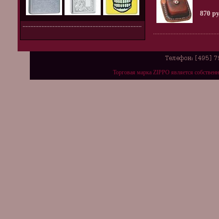
870 р
Торговая марка ZIPPO является собствен