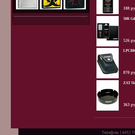
188 р
50R Gif
526 р
LPCBK
870 р
ZAT П
363 р