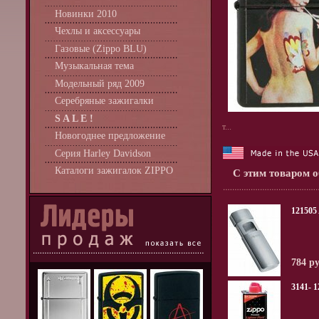
Новинки 2010
Чехлы и аксессуары
Газовые (Zippo BLU)
Музыкальная тема
Модельный ряд 2009
Серебряные зажигалки
S A L E !
т...
Новогоднее предложение
Серия Harley Davidson
Каталоги зажигалок ZIPPO
С этим товаром 
12150
784 р
3141- 