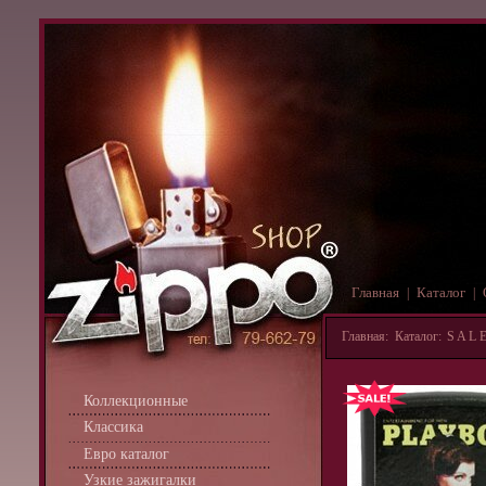
Главная
Каталог
|
|
Главная
:
Каталог
:
S A L E
Коллекционные
Классика
Евро каталог
Узкие зажигалки