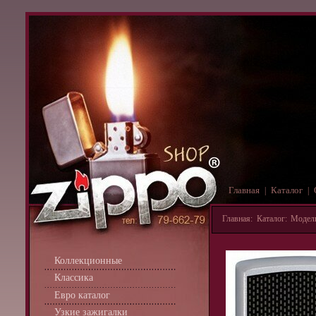
Главная
Каталог
|
|
Главная
:
Каталог
:
Модель
Коллекционные
Классика
Евро каталог
Узкие зажигалки