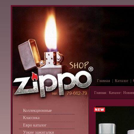
Главная
Каталог
|
|
Главная
:
Каталог
:
Новин
Коллекционные
Классика
Евро каталог
Узкие зажигалки