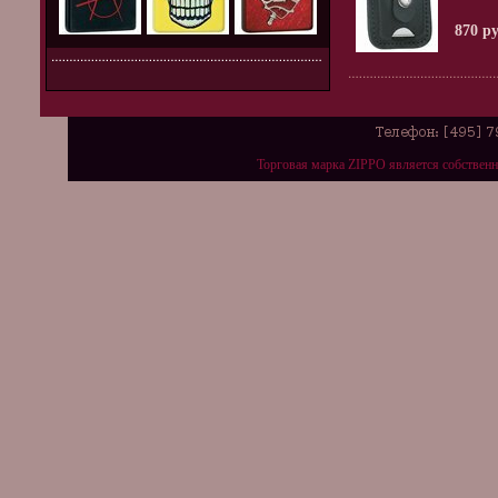
870 р
Торговая марка ZIPPO является собствен