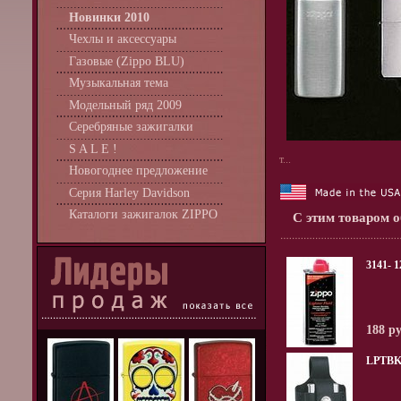
Новинки 2010
Чехлы и аксессуары
Газовые (Zippo BLU)
Музыкальная тема
Модельный ряд 2009
Серебряные зажигалки
S A L E !
т...
Новогоднее предложение
Серия Harley Davidson
Каталоги зажигалок ZIPPO
С этим товаром 
3141- 
188 р
LPTBK