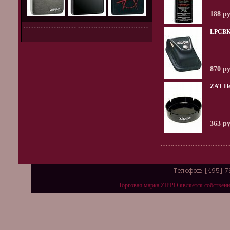
188 р
LPCBK
870 р
ZAT П
363 р
Торговая марка ZIPPO является собствен