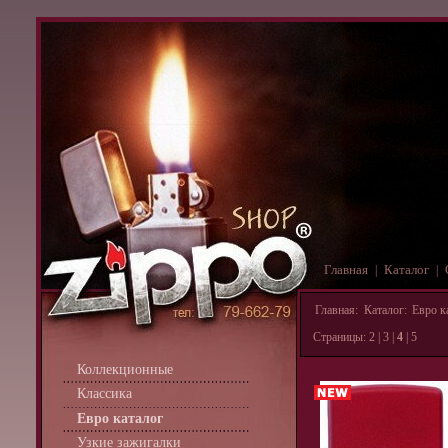
Главная
Каталог
|
|
Главная
:
Каталог
:
Евро к
Страницы:
2
|
3
|
4
|
5
Коллекционные
Классика
Евро каталог
Узкие зажигалки