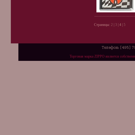
Страницы:
2
|
3
|
4
|
5
Торговая марка ZIPPO является собствен