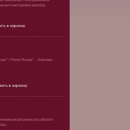
ая зажигалка с изображением
черная пластиковая коробка.
ю " I Flame Russia" . Упаковка -
изованым рисунком российского
обка.