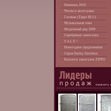
Новинки 2010
Чехлы и аксессуары
Газовые (Zippo BLU)
Музыкальная тема
Модельный ряд 2009
Серебряные зажигалки
S A L E !
Новогоднее предложение
Серия Harley Davidson
Каталоги зажигалок ZIPPO