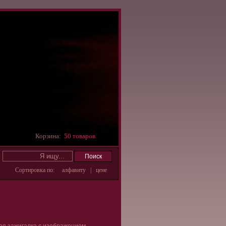
Корзина:
50 товаров
Сортировка по:
алфавиту
|
цене