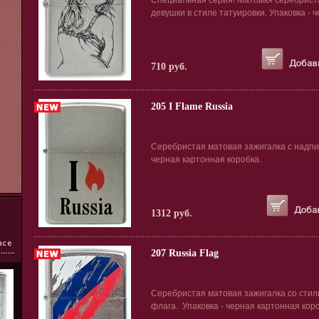
Специальная серия! Матовая серебрист
девушки в стиле татуировки. Упаковка - 
710 руб.
205 I Flame Russia
Серебристая матовая зажигалка с надпись
черная картонная коробка.
1312 руб.
207 Russia Flag
Серебристая матовая зажигалка со стил
флага. Упаковка - черная картонная кор