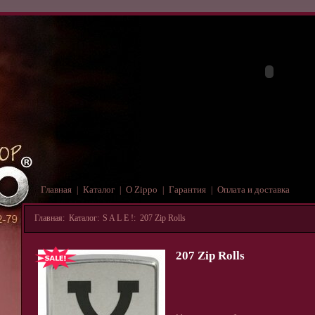
Главная
Каталог
О Zippo
Гарантия
Оплата и доставка
|
|
|
|
Главная
:
Каталог
:
S A L E !
:
207 Zip Rolls
207 Zip Rolls