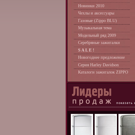
Новинки 2010
Чехлы и аксессуары
Газовые (Zippo BLU)
Музыкальная тема
Модельный ряд 2009
Серебряные зажигалки
S A L E !
Новогоднее предложение
Серия Harley Davidson
Каталоги зажигалок ZIPPO