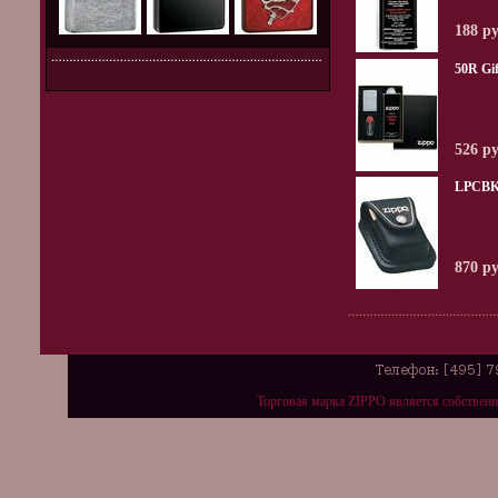
188 р
50R Gif
526 р
LPCBK
870 р
Торговая марка ZIPPO является собствен