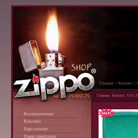
Главная
Каталог
|
|
Главная
:
Каталог
:
S A L E
Коллекционные
Классика
Евро каталог
Узкие зажигалки