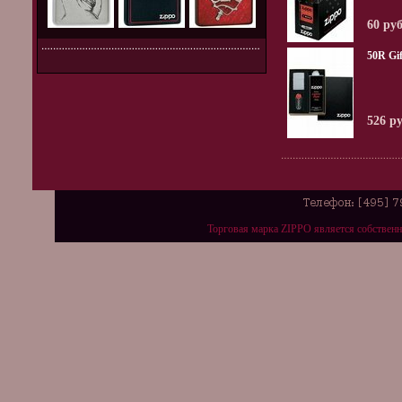
60 ру
50R Gif
526 р
Торговая марка ZIPPO является собствен