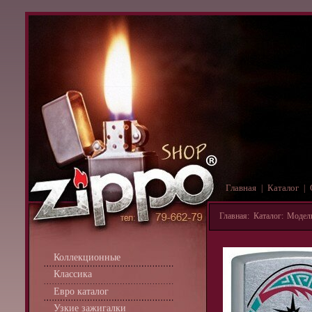
Главная
Каталог
|
|
Главная
:
Каталог
:
Модель
Коллекционные
Классика
Евро каталог
Узкие зажигалки