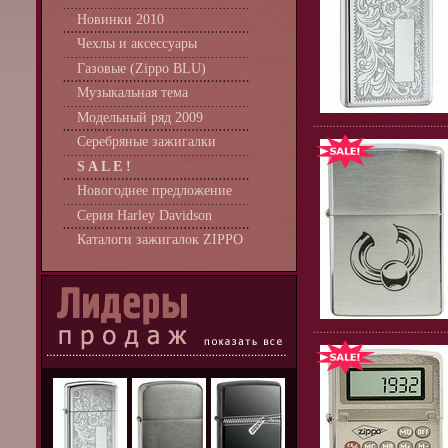
Новинки 2010
Чехлы и аксессуары
Газовые (Zippo BLU)
Музыкальная тема
Модельный ряд 2009
Серебряные зажигалки
S A L E !
Новогоднее предложение
Серия Harley Davidson
Каталоги зажигалок ZIPPO