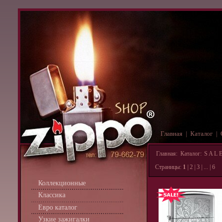
Главная
Каталог
|
|
Главная
:
Каталог
:
S A L E
Страницы:
1
|
2
|
3
| ... |
6
Коллекционные
Классика
Евро каталог
Узкие зажигалки