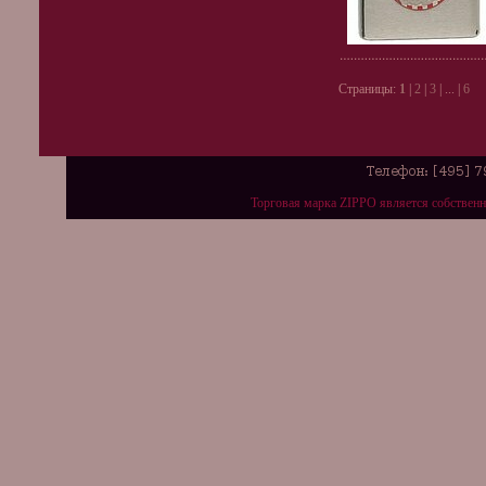
Страницы:
1
|
2
|
3
| ... |
6
Торговая марка ZIPPO является собствен