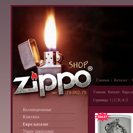
Главная
Каталог
|
|
Главная
:
Каталог
:
Евро к
Страницы:
1
|
2
|
3
|
4
|
5
Коллекционные
Классика
Евро каталог
Узкие зажигалки