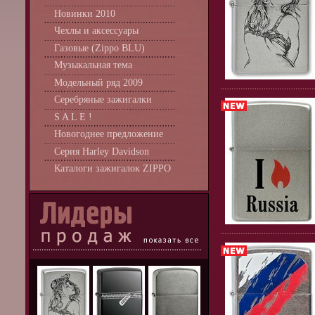
Новинки 2010
Чехлы и аксессуары
Газовые (Zippo BLU)
Музыкальная тема
Модельный ряд 2009
Серебряные зажигалки
S A L E !
Новогоднее предложение
Серия Harley Davidson
Каталоги зажигалок ZIPPO