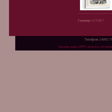
Страницы:
4
|
5
|
6
|
7
Торговая марка ZIPPO является собствен