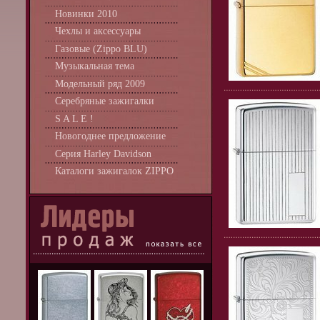
Новинки 2010
Чехлы и аксессуары
Газовые (Zippo BLU)
Музыкальная тема
Модельный ряд 2009
Серебряные зажигалки
S A L E !
Новогоднее предложение
Серия Harley Davidson
Каталоги зажигалок ZIPPO