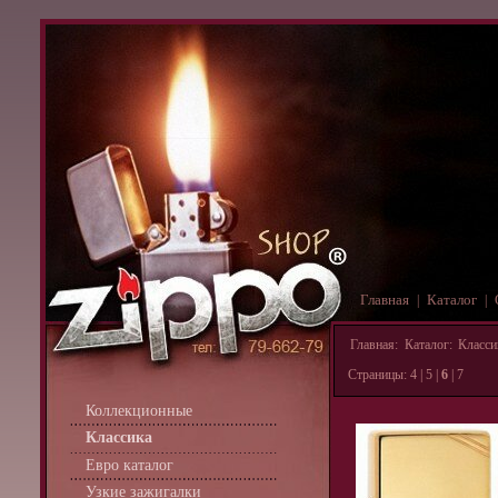
Главная
Каталог
|
|
Главная
:
Каталог
:
Класси
Страницы:
4
|
5
|
6
|
7
Коллекционные
Классика
Евро каталог
Узкие зажигалки