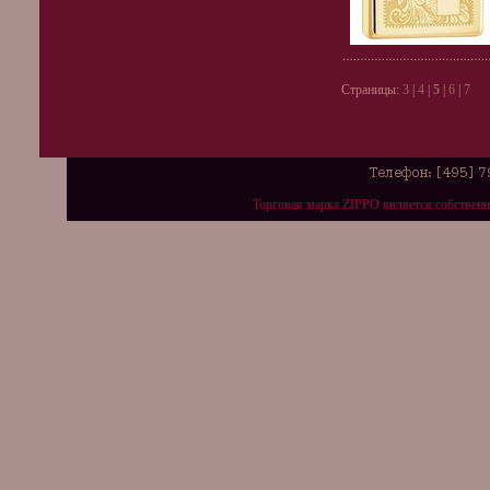
Страницы:
3
|
4
|
5
|
6
|
7
Торговая марка ZIPPO является собствен