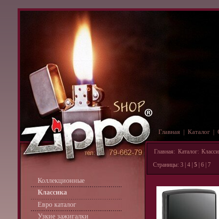
Главная
Каталог
|
|
Главная
:
Каталог
:
Класси
Страницы:
3
|
4
|
5
|
6
|
7
Коллекционные
Классика
Евро каталог
Узкие зажигалки